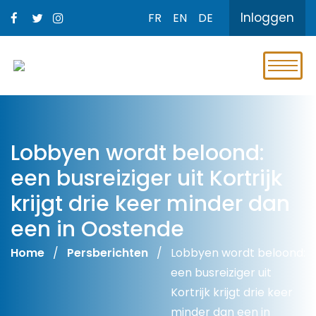
Inloggen
FR
EN
DE
Lobbyen wordt beloond:
een busreiziger uit Kortrijk
krijgt drie keer minder dan
een in Oostende
Home
/
Persberichten
/
Lobbyen wordt beloond:
een busreiziger uit
Kortrijk krijgt drie keer
minder dan een in